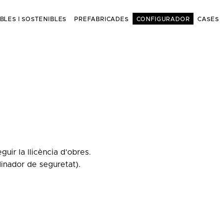
BLES I SOSTENIBLES
PREFABRICADES
CONFIGURADOR
CASES
uir la llicència d’obres.
dinador de seguretat).